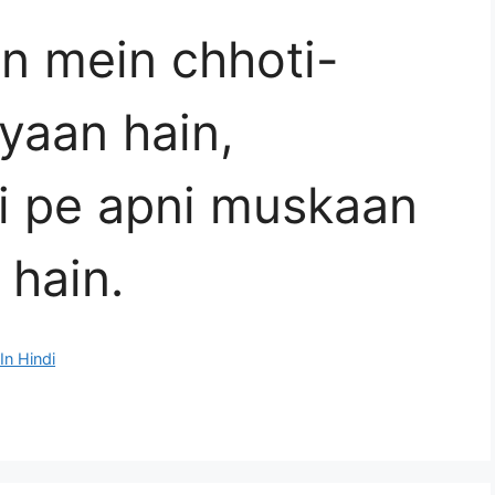
on mein chhoti-
iyaan hain,
i pe apni muskaan
 hain.
In Hindi