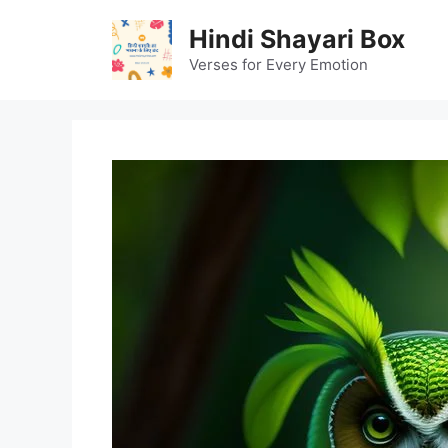
Skip
Hindi Shayari Box
to
content
Verses for Every Emotion