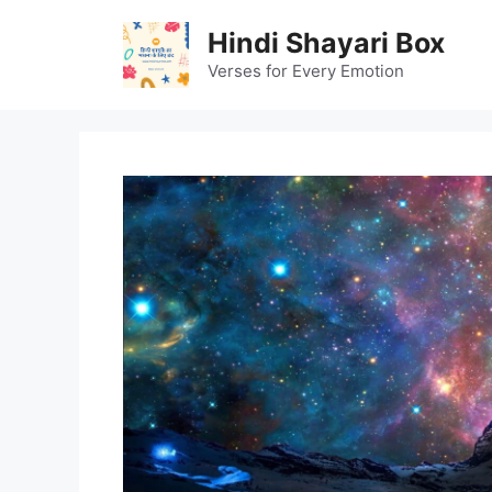
Skip
Hindi Shayari Box
to
content
Verses for Every Emotion