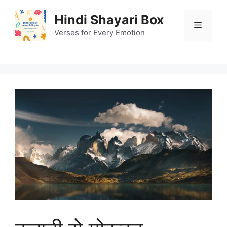
Skip
Hindi Shayari Box
to
Menu
content
Verses for Every Emotion