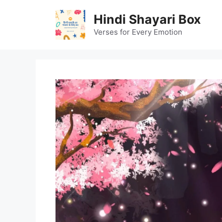
Skip
Hindi Shayari Box
to
content
Verses for Every Emotion