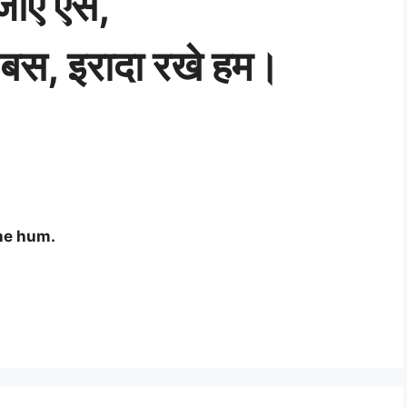
ाएं ऐसे,
 बस, इरादा रखे हम।
he hum.