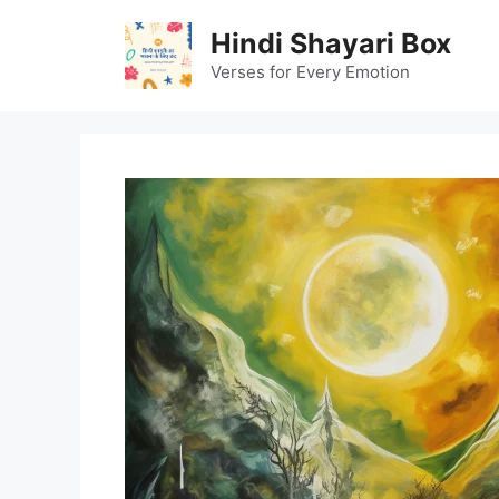
Skip
Hindi Shayari Box
to
content
Verses for Every Emotion