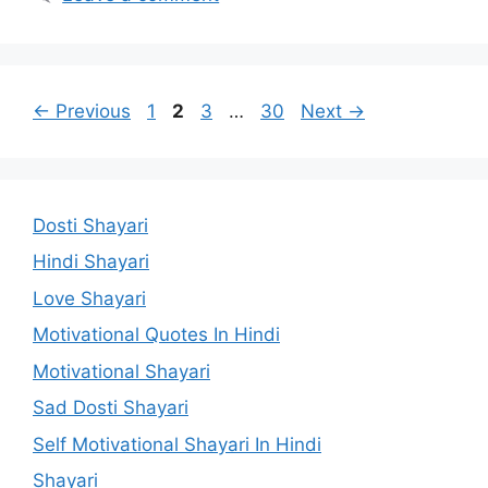
Page
Page
Page
Page
←
Previous
1
2
3
…
30
Next
→
Dosti Shayari
Hindi Shayari
Love Shayari
Motivational Quotes In Hindi
Motivational Shayari
Sad Dosti Shayari
Self Motivational Shayari In Hindi
Shayari