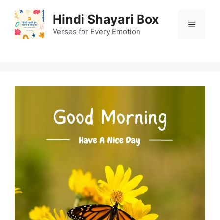
Skip
Hindi Shayari Box
to
Menu
content
Verses for Every Emotion