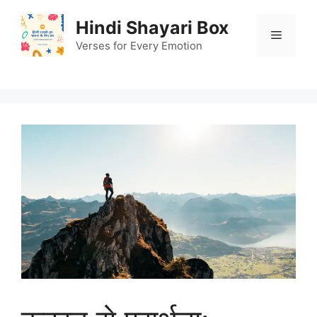
Skip
Hindi Shayari Box
to
Menu
content
Verses for Every Emotion