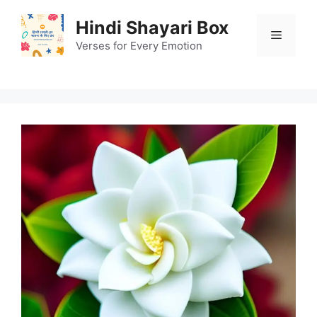
Skip
Hindi Shayari Box
to
Menu
content
Verses for Every Emotion