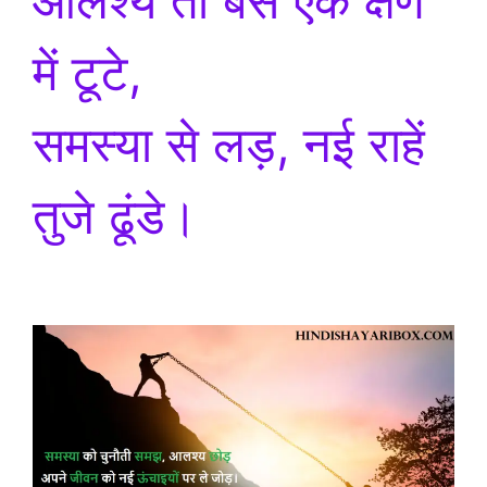
आलश्य तो बस एक क्षण
में टूटे,
समस्या से लड़, नई राहें
तुजे ढूंडे।