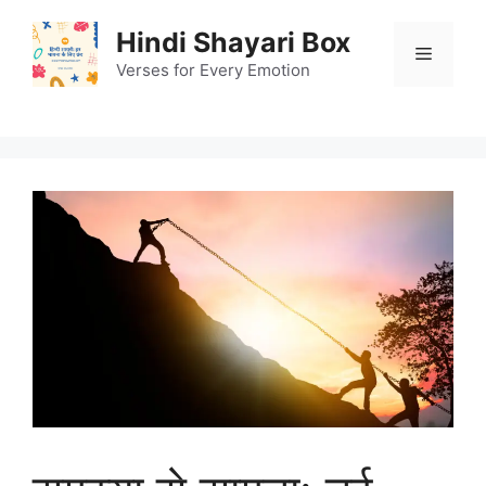
Skip
Hindi Shayari Box
to
Menu
content
Verses for Every Emotion