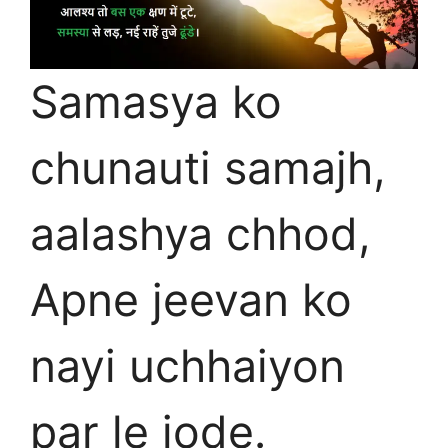
Samasya ko
chunauti samajh,
aalashya chhod,
Apne jeevan ko
nayi uchhaiyon
par le jode.