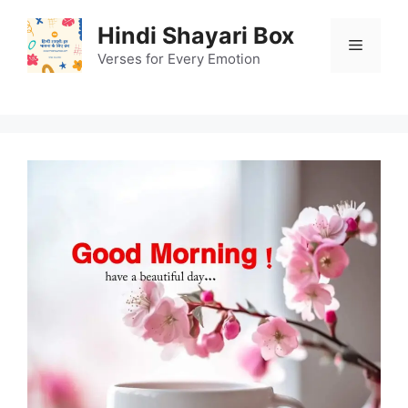
Skip
Hindi Shayari Box
to
Menu
content
Verses for Every Emotion