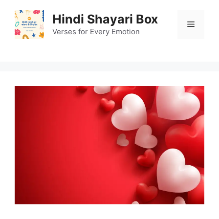
Skip
Hindi Shayari Box
to
Menu
content
Verses for Every Emotion