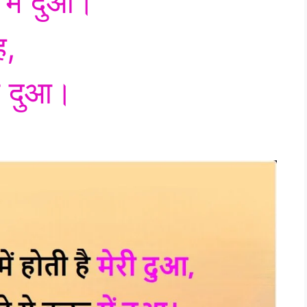
 में दुआ।
ह,
ेरी दुआ।