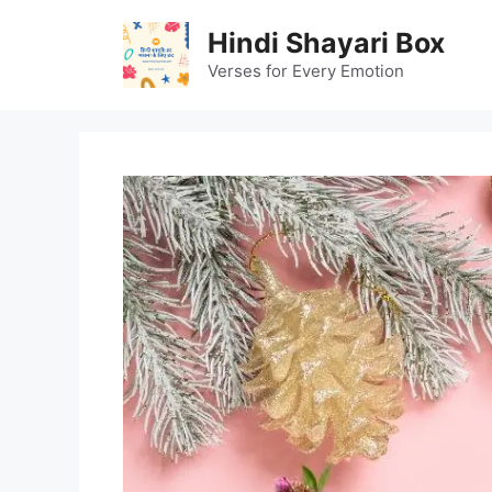
Skip
Hindi Shayari Box
to
content
Verses for Every Emotion