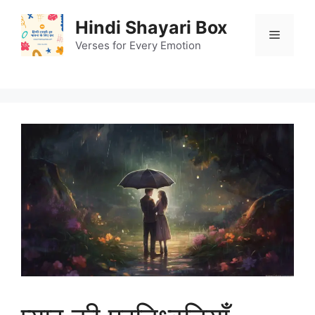
Skip
Hindi Shayari Box
to
Menu
content
Verses for Every Emotion