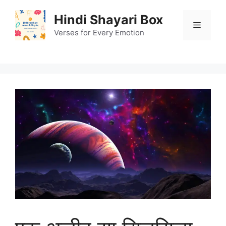
Skip
Hindi Shayari Box
to
Menu
content
Verses for Every Emotion